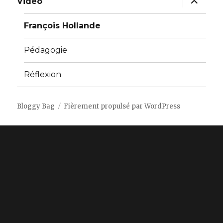
Vidéo
le
sous-
menu
François Hollande
Pédagogie
Réflexion
Bloggy Bag
Fièrement propulsé par WordPress