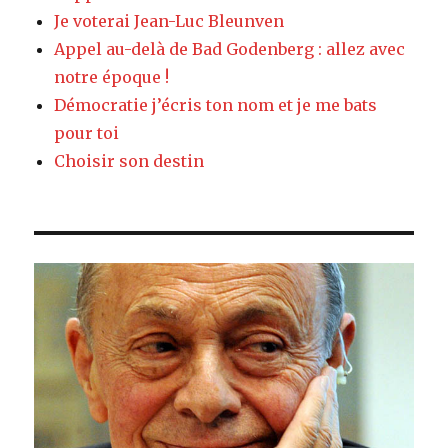
Je voterai Jean-Luc Bleunven
Appel au-delà de Bad Godenberg : allez avec
notre époque !
Démocratie j’écris ton nom et je me bats
pour toi
Choisir son destin