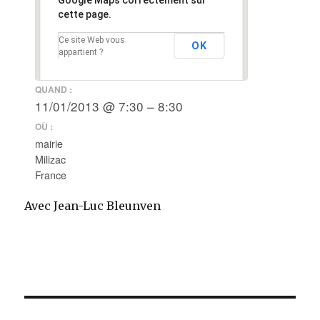
Google Maps correctement sur
cette page.
Ce site Web vous
OK
appartient ?
QUAND :
11/01/2013 @ 7:30 – 8:30
OÙ :
mairie
Milizac
France
Avec Jean-Luc Bleunven