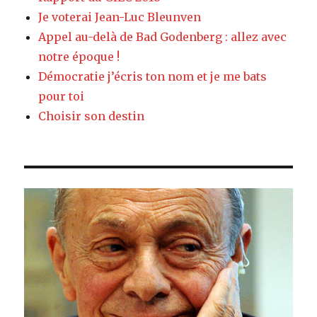
Je voterai Jean-Luc Bleunven
Appel au-delà de Bad Godenberg : allez avec
notre époque !
Démocratie j’écris ton nom et je me bats
pour toi
Choisir son destin