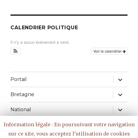
CALENDRIER POLITIQUE
Il n’y a aucun évènement à venir.
Voir le calendrier
ouvrir
Portail
le
sous-
menu
ouvrir
Bretagne
le
sous-
menu
ouvrir
National
le
sous-
menu
Information légale : En poursuivant votre navigation
Réflexions
sur ce site, vous acceptez l’utilisation de cookies