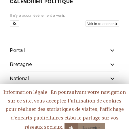
CALENDRIER POLITIQUE
Il n’y a aucun évènement à venir.
Voir le calendrier
ouvrir
Portail
le
sous-
menu
ouvrir
Bretagne
le
sous-
menu
ouvrir
National
le
sous-
menu
Information légale : En poursuivant votre navigation
Réflexions
sur ce site, vous acceptez l’utilisation de cookies
ouvrir
Vidéo
pour réaliser des statistiques de visites, l'affichage
le
sous-
d'encarts publicitaires et/ou le partage sur vos
menu
Bloggy Bag
Fièrement propulsé par WordPress
réseaux sociaux.
ok
En savoir +