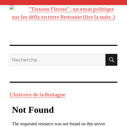
"Tissons l'Iroise" : un essai politique
sur les défis en terre Bretonne (lire la suite...)
RE
Recherche
pour
:
L'histoire de la Bretagne