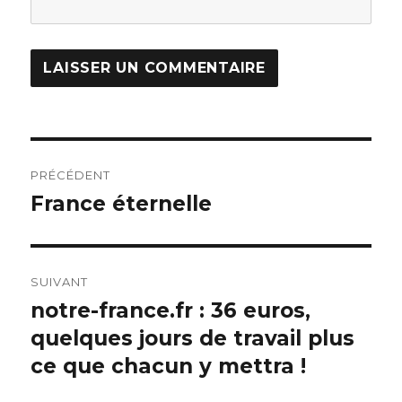
Navigation
PRÉCÉDENT
de
France éternelle
Article
précédent :
l’article
SUIVANT
notre-france.fr : 36 euros,
Article
quelques jours de travail plus
suivant :
ce que chacun y mettra !