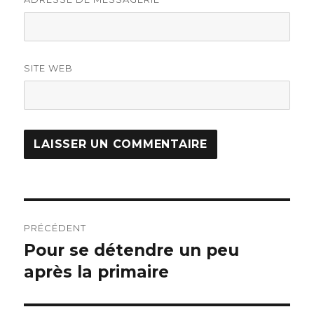
SITE WEB
Navigation
PRÉCÉDENT
de
Pour se détendre un peu
Article
après la primaire
précédent :
l’article