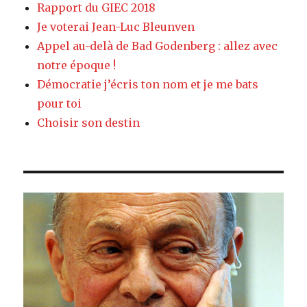
Rapport du GIEC 2018
Je voterai Jean-Luc Bleunven
Appel au-delà de Bad Godenberg : allez avec
notre époque !
Démocratie j’écris ton nom et je me bats
pour toi
Choisir son destin