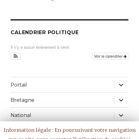
CALENDRIER POLITIQUE
Il n’y a aucun évènement à venir.
Voir le calendrier
ouvrir
Portail
le
sous-
menu
ouvrir
Bretagne
le
sous-
menu
ouvrir
National
le
sous-
menu
Information légale : En poursuivant votre navigation
Réflexions