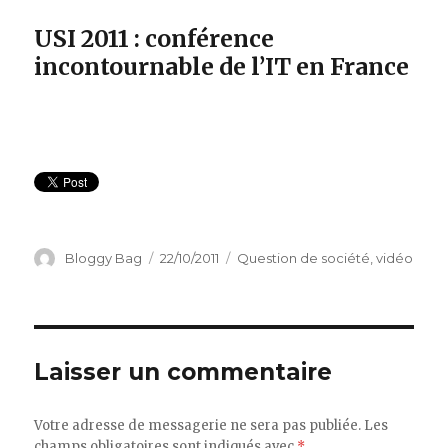
USI 2011 : conférence
incontournable de l’IT en France
Auteur
Bloggy Bag
Publié
22/10/2011
Catégories
Question de société
,
vidéo
le
Laisser un commentaire
Votre adresse de messagerie ne sera pas publiée.
Les
champs obligatoires sont indiqués avec
*