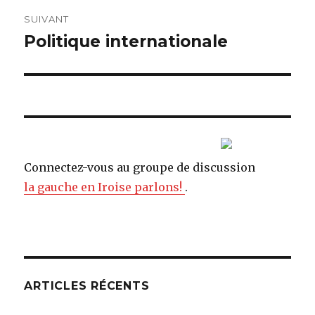
SUIVANT
Politique internationale
Article
suivant :
Connectez-vous au groupe de discussion
la gauche en Iroise parlons!
.
ARTICLES RÉCENTS