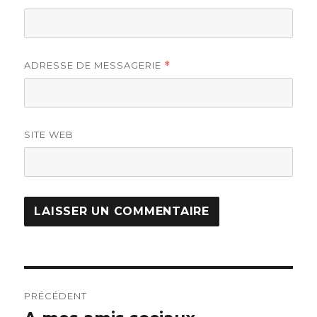
ADRESSE DE MESSAGERIE
*
SITE WEB
Navigation
PRÉCÉDENT
de