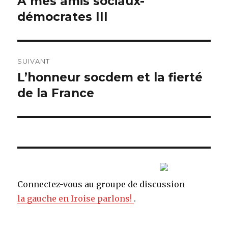
A mes amis sociaux-
Article
démocrates III
précédent :
l’article
SUIVANT
L’honneur socdem et la fierté
Article
de la France
suivant :
Connectez-vous au groupe de discussion
la gauche en Iroise parlons!
.