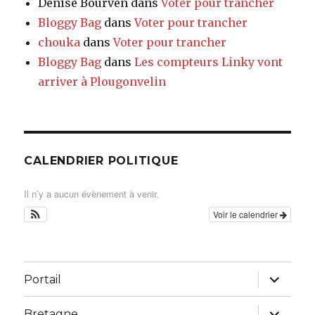
Denise Bourven
dans
Voter pour trancher
Bloggy Bag
dans
Voter pour trancher
chouka
dans
Voter pour trancher
Bloggy Bag
dans
Les compteurs Linky vont
arriver à Plougonvelin
CALENDRIER POLITIQUE
Il n’y a aucun évènement à venir.
Voir le calendrier
ouvrir
Portail
le
sous-
menu
ouvrir
Bretagne