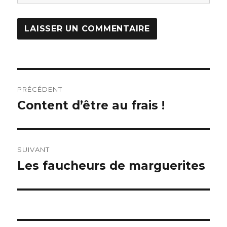
Navigation
PRÉCÉDENT
de
Content d’être au frais !
Article
précédent :
l’article
SUIVANT
Les faucheurs de marguerites
Article
suivant :