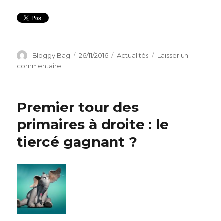
Auteur
Bloggy Bag
Publié
26/11/2016
Catégories
Actualités
Laisser un
le
commentaire
sur
Et
si
l’élection
Premier tour des
avait
lieu
primaires à droite : le
dimanche,
tiercé gagnant ?
le
vainqueur
serait…