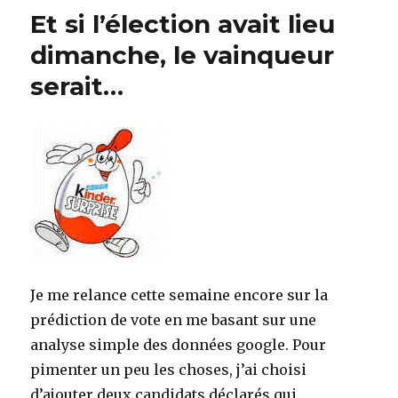
statistiques
Et si l’élection avait lieu
internet
:
dimanche, le vainqueur
observatoire
serait…
des
présidentielles
Je me relance cette semaine encore sur la
prédiction de vote en me basant sur une
analyse simple des données google. Pour
pimenter un peu les choses, j’ai choisi
d’ajouter deux candidats déclarés qui