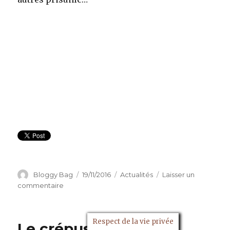
Auteur
Bloggy Bag
Publié
19/11/2016
Catégories
Actualités
Laisser un
le
commentaire
sur
Premier
tour
des
Respect de la vie privée
Le crépuscule de
primaires