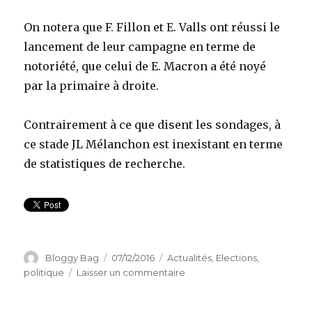
On notera que F. Fillon et E. Valls ont réussi le
lancement de leur campagne en terme de
notoriété, que celui de E. Macron a été noyé
par la primaire à droite.
Contrairement à ce que disent les sondages, à
ce stade JL Mélanchon est inexistant en terme
de statistiques de recherche.
Auteur
Bloggy Bag
Publié
07/12/2016
Catégories
Actualités
,
Elections
,
le
politique
Laisser un commentaire
sur
Sondages
contre