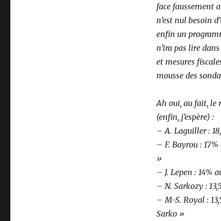
face faussement ar
n’est nul besoin d
enfin un programm
n’ira pas lire dans
et mesures fiscales
mousse des sondag
Ah oui, au fait, l
(enfin, j’espère) :
– A. Laguiller : 1
– F. Bayrou : 17% 
»
– J. Lepen : 14% a
– N. Sarkozy : 13,
– M-S. Royal : 13,
Sarko »