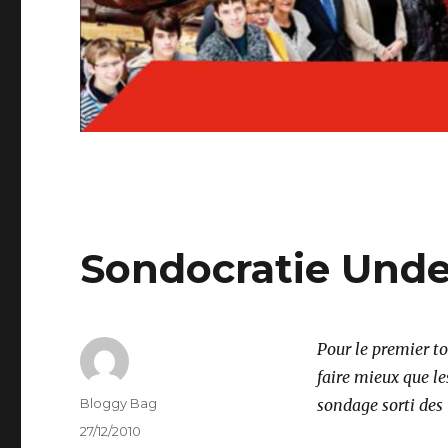
Sondocratie Und
Pour le premier tou
faire mieux que le
Auteur
Bloggy Bag
sondage sorti des
Publié
27/12/2010