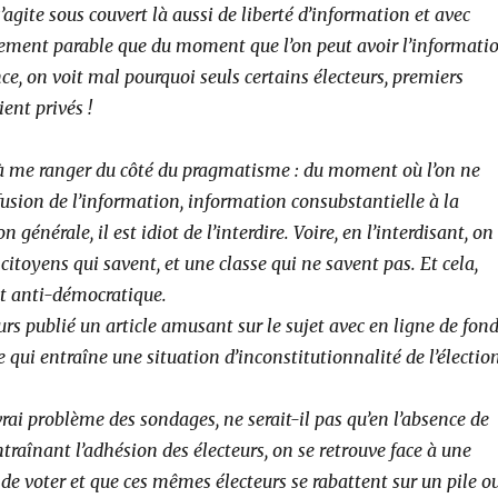
s’agite sous couvert là aussi de liberté d’information et avec
ilement parable que du moment que l’on peut avoir l’informati
nce, on voit mal pourquoi seuls certains électeurs, premiers
ient privés !
 à me ranger du côté du pragmatisme : du moment où l’on ne
ffusion de l’information, information consubstantielle à la
 générale, il est idiot de l’interdire. Voire, en l’interdisant, on
 citoyens qui savent, et une classe qui ne savent pas. Et cela,
 et anti-démocratique.
eurs publié un article amusant sur le sujet avec en ligne de fon
e qui entraîne une situation d’inconstitutionnalité de l’électio
vrai problème des sondages, ne serait-il pas qu’en l’absence de
ntraînant l’adhésion des électeurs, on se retrouve face à une
de voter et que ces mêmes électeurs se rabattent sur un pile o