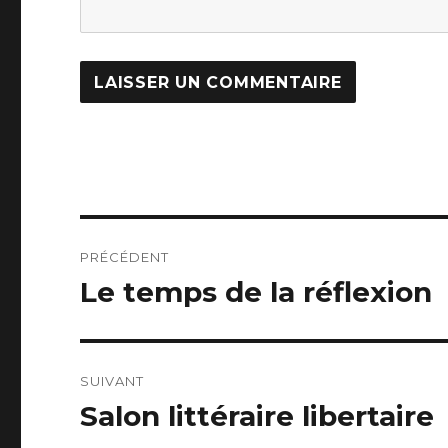
Navigation
PRÉCÉDENT
de
Le temps de la réflexion
Article
précédent :
l’article
SUIVANT
Salon littéraire libertaire
Article
suivant :