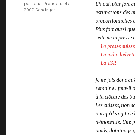
le
Catégories
politique
,
Présidentielles
Eh oui, plus fort 
2007
,
Sondages
estimations dès q
proportionnelles 
Plus fort aussi que
celle de la presse
–
La presse suisse
–
La radio helvèt
–
La TSR
Je ne fais donc qu
semaine : faut-il 
à la clôture des b
Les suisses, non s
puisqu’il s’agit de
démocratie. Une pr
poids, dommage qu