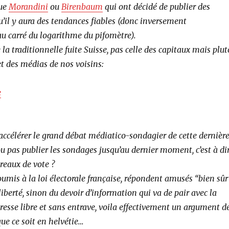
que
Morandini
ou
Birenbaum
qui ont décidé de publier des
u’il y aura des tendances fiables (donc inversement
au carré du logarithme du pifomètre).
 la traditionnelle fuite Suisse, pas celle des capitaux mais plut
 et des médias de nos voisins:
e
’accélérer le grand débat médiatico-sondagier de cette dernièr
ou pas publier les sondages jusqu’au dernier moment, c’est à di
ureaux de vote ?
oumis à la loi électorale française, répondent amusés “bien sûr
 liberté, sinon du devoir d’information qui va de pair avec la
esse libre et sans entrave, voila effectivement un argument d
e ce soit en helvétie…