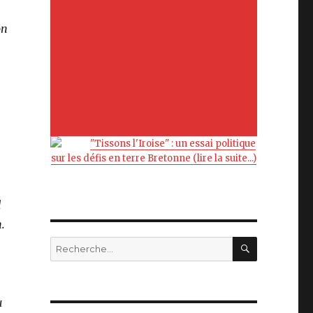
on
"Tissons l'Iroise" : un essai politique
sur les défis en terre Bretonne (lire la suite...)
d
n.
RECHERC
Recherche
pour
:
u