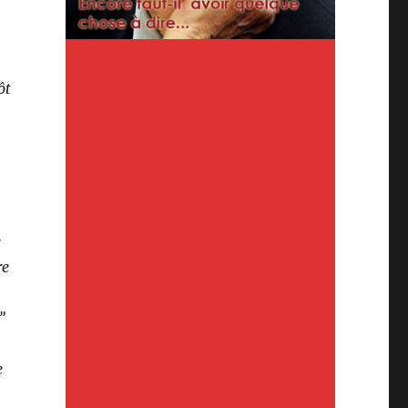
ôt
e
re
”
e