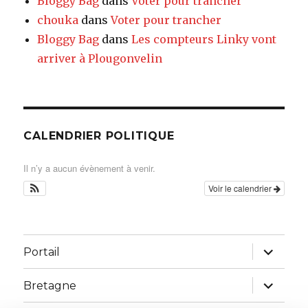
Bloggy Bag
dans
Voter pour trancher
chouka
dans
Voter pour trancher
Bloggy Bag
dans
Les compteurs Linky vont
arriver à Plougonvelin
CALENDRIER POLITIQUE
Il n’y a aucun évènement à venir.
Voir le calendrier
ouvrir
Portail
le
sous-
menu
ouvrir
Bretagne
le
sous-