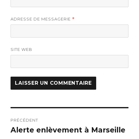
ADRESSE DE MESSAGERIE
*
SITE WEB
Navigation
PRÉCÉDENT
de
Alerte enlèvement à Marseille
Article
précédent :