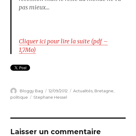
pas mieux…
Cliquer ici pour lire la suite (pdf –
1,7Mo)
Auteur
Bloggy Bag
Publié
12/09/2012
Catégories
Actualités
,
Bretagne
,
le
politique
Étiquettes
Stephane Hessel
Laisser un commentaire