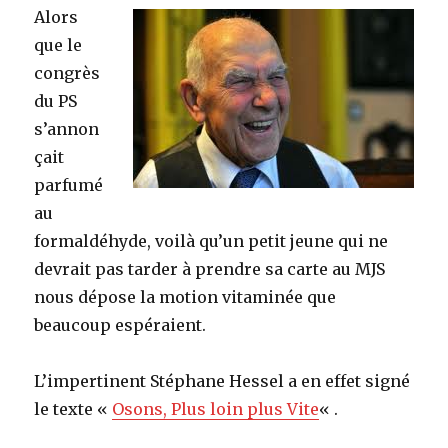
Alors
que le
congrès
du PS
s’annon
çait
parfumé
au
formaldéhyde, voilà qu’un petit jeune qui ne
devrait pas tarder à prendre sa carte au MJS
nous dépose la motion vitaminée que
beaucoup espéraient.
L’impertinent Stéphane Hessel a en effet signé
le texte «
Osons, Plus loin plus Vite
« .