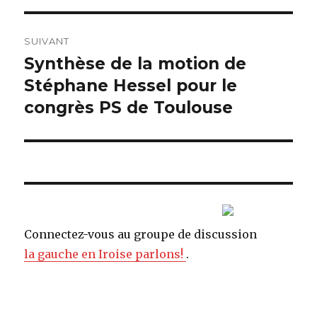
l’article
SUIVANT
Synthèse de la motion de
Article
Stéphane Hessel pour le
suivant :
congrès PS de Toulouse
Connectez-vous au groupe de discussion
la gauche en Iroise parlons!
.