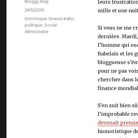
Auteur
Bloggy Bag
leurs frustratio
Publié
28/12/2010
mille et une nuit
le
Catégories
Dominique Strauss-Kahn
,
politique
,
Social-
Si vous ne me cro
démocratie
dernière. Mardi,
l’homme qui ose 
Rabelais et les 
bloggueuse s’éme
pour ne pas voir
chercher dans le
finance mondial
S’en suit bien s
l’improbable rev
devenait premie
humoristique de 