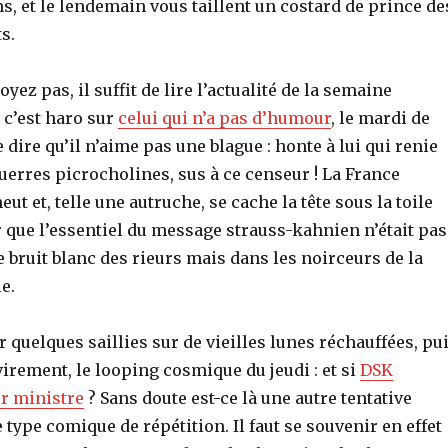
ns, et le lendemain vous taillent un costard de prince de
s.
yez pas, il suffit de lire l’actualité de la semaine
 c’est haro sur
celui qui n’a pas d’humour
, le mardi de
dire qu’il n’aime pas une blague : honte à lui qui renie
guerres picrocholines, sus à ce censeur ! La France
ut et, telle une autruche, se cache la tête sous la toile
 que l’essentiel du message strauss-kahnien n’était pas
 bruit blanc des rieurs mais dans les noirceurs de la
e.
ûr quelques saillies sur de vieilles lunes réchauffées, pu
irement, le looping cosmique du jeudi : et si
DSK
r ministre
? Sans doute est-ce là une autre tentative
type comique de répétition. Il faut se souvenir en effet