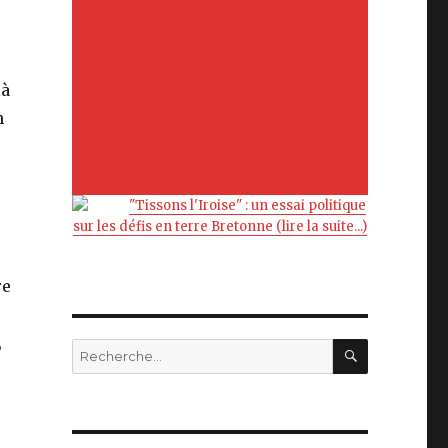
là
h
"Tissons l'Iroise" : un essai politique
sur les défis en terre Bretonne (lire la suite...)
re
,
RECHERC
Recherche
pour
: