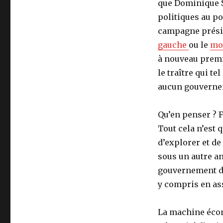
que Dominique 
politiques au po
campagne préside
gauche
ou le
mo
à nouveau premie
le traître qui te
aucun gouverne
Qu’en penser ? F
Tout cela n’est
d’explorer et de
sous un autre a
gouvernement d’
y compris en as
La machine écono