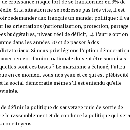
 de croissance risque fort de se transformer en 3% de
elle. Si la situation ne se redresse pas très vite, il est
alloir redemander aux français un mandat politique : il va
sur les orientations (nationalisation, protection, partage
es budgétaires, niveau réel de déficit, …). L’autre option
omme dans les années 30 et de passer à des
ictatoriaux. Si nous privilégions l’option démocratiqu
gouvernement d’union nationale doivent être soumises
 quelles sont ces bases ? Le marxisme a échoué, l’ultra-
oue en ce moment sous nos yeux et ce qui est plébiscité
’est la social-démocratie même s’il est entendu qu’elle
evisitée.
de définir la politique de sauvetage puis de sortie de
re le rassemblement et de conduire la politique qui sera
s concitoyens.