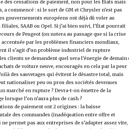
se des cessations de paiement, non pour les États mais
s, a commencé : si le sort de GM et Chrysler n’est pas
 les gouvernements européens ont déjà dû voler au
filiales, SAAB ou Opel. Si j’ai bien suivi, l’État pourrait
ecours de Peugeot (on notera au passage que si la crise
é accentuée par les problèmes financiers mondiaux,
t il s’agit d’un problème industriel de rupture
les clients se demandent quel sera l’énergie de demain 
achats de voiture neuve, encouragés en cela par la peur
oilà des sauvetages qui évitent le désastre total, mais
eut nationaliser peu ou prou des sociétés devenues
un marché en rupture ? Devra-t-on émettre de la
 lorsque l’on n’aura plus de cash ?
tions de paiement ont 2 origines : la baisse
tale des commandes (inadéquation entre offre et
 ne permet pas aux entreprises de s’adapter assez vite,