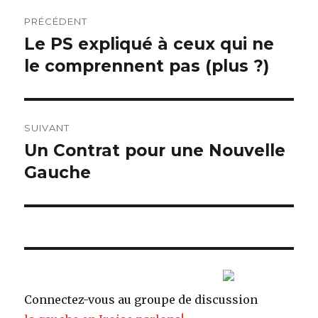
Navigation
PRÉCÉDENT
de
Le PS expliqué à ceux qui ne
Article
le comprennent pas (plus ?)
précédent :
l’article
SUIVANT
Un Contrat pour une Nouvelle
Article
Gauche
suivant :
Connectez-vous au groupe de discussion