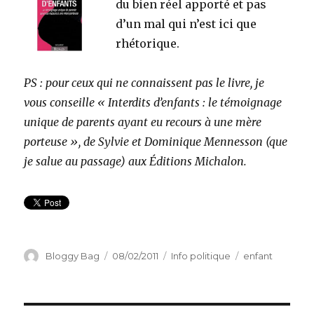
du bien réel apporté et pas
d’un mal qui n’est ici que
rhétorique.
PS : pour ceux qui ne connaissent pas le livre, je
vous conseille « Interdits d’enfants : le témoignage
unique de parents ayant eu recours à
une mère
porteuse », de Sylvie et Dominique Mennesson (que
je salue au passage) aux Éditions Michalon.
Auteur
Bloggy Bag
Publié
08/02/2011
Catégories
Info politique
Étiquettes
enfant
le