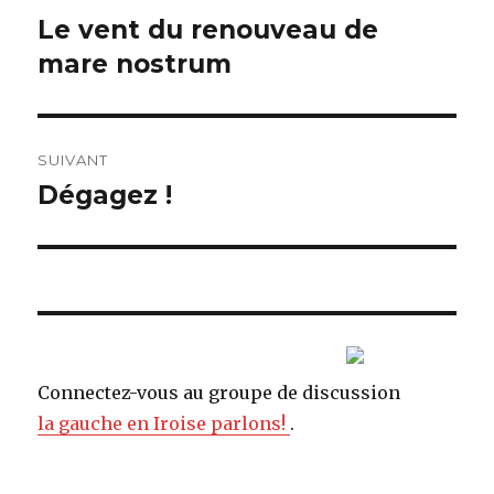
de
Le vent du renouveau de
Article
mare nostrum
précédent :
l’article
SUIVANT
Dégagez !
Article
suivant :
Connectez-vous au groupe de discussion
la gauche en Iroise parlons!
.