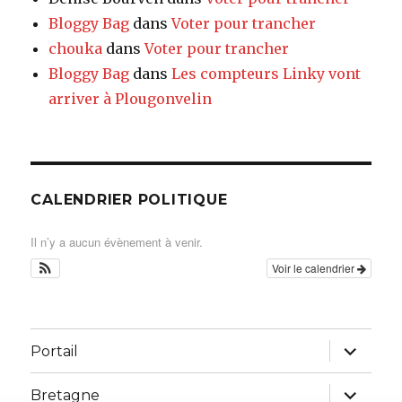
Bloggy Bag
dans
Voter pour trancher
chouka
dans
Voter pour trancher
Bloggy Bag
dans
Les compteurs Linky vont
arriver à Plougonvelin
CALENDRIER POLITIQUE
Il n’y a aucun évènement à venir.
Voir le calendrier
ouvrir
Portail
le
sous-
menu
ouvrir
Bretagne