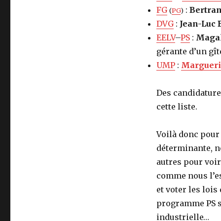
FG
:
Bertran
(
PG
)
DVG
:
Jean-Luc
EELV
–
PS
:
Magal
gérante d’un gît
UMP
:
Margueri
Des candidature
cette liste.
Voilà donc pour 
déterminante, no
autres pour voir
comme nous l’es
et voter les loi
programme PS sur
industrielle…