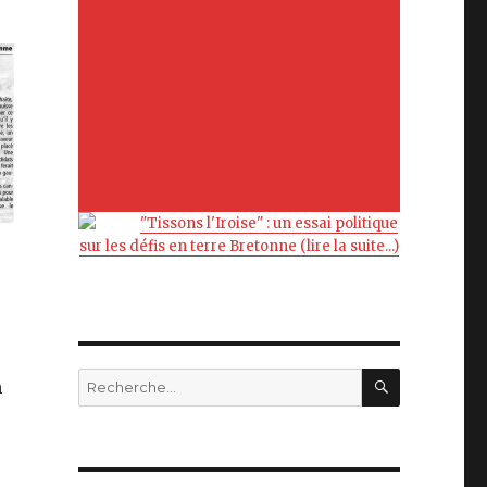
"Tissons l'Iroise" : un essai politique
sur les défis en terre Bretonne (lire la suite...)
RECHERC
Recherche
n
pour
: