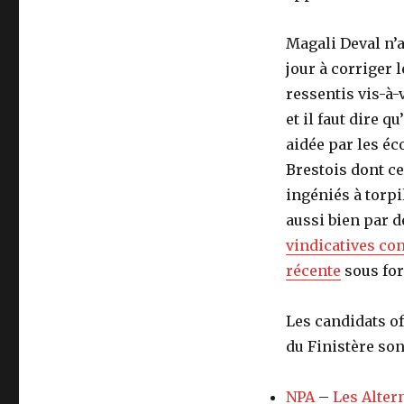
Magali Deval n’a
jour à corriger 
ressentis vis-à-
et il faut dire qu
aidée par les éc
Brestois dont ce
ingéniés à torpil
aussi bien par 
vindicatives co
récente
sous for
Les candidats of
du Finistère son
NPA
–
Les Alter