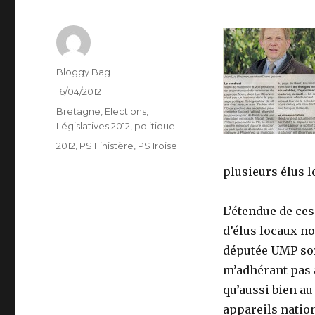
Auteur
Bloggy Bag
Publié
16/04/2012
le
Catégories
Bretagne
,
Elections
,
Législatives 2012
,
politique
Étiquettes
2012
,
PS Finistère
,
PS Iroise
plusieurs élus l
L’étendue de ces
d’élus locaux no
députée UMP sor
m’adhérant pas à
qu’aussi bien au
appareils natio