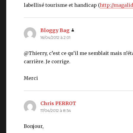
labellisé tourisme et handicap (
http://magalid
Bloggy Bag
dit :
16/04/2012 à 2:01
@Thierry, c’est ce qu’il me semblait mais n’ét
carrière. Je corrige.
Merci
Chris PERROT
dit :
17/04/2012 à 8:54
Bonjour,