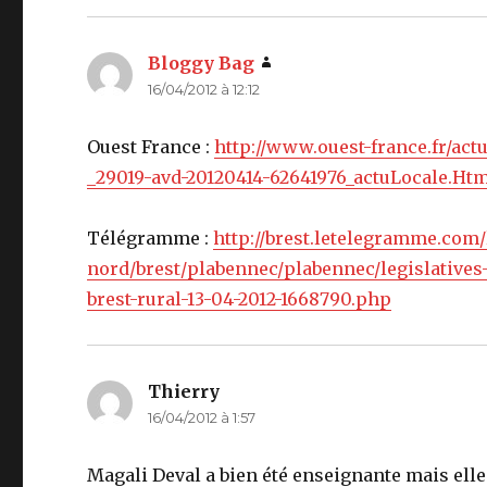
Bloggy Bag
dit :
16/04/2012 à 12:12
Ouest France :
http://www.ouest-france.fr/act
_29019-avd-20120414-62641976_actuLocale.Ht
Télégramme :
http://brest.letelegramme.com/
nord/brest/plabennec/plabennec/legislatives-
brest-rural-13-04-2012-1668790.php
Thierry
dit :
16/04/2012 à 1:57
Magali Deval a bien été enseignante mais elle