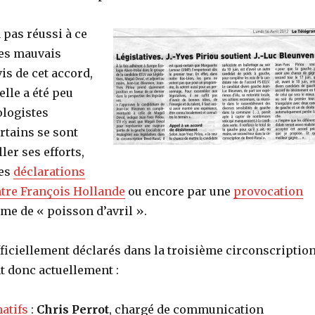
 pas réussi à ce
les mauvais
vis de cet accord,
’elle a été peu
ologistes
rtains se sont
ler ses efforts,
des
déclarations
ntre François Hollande
ou encore par une
provocation
me de « poisson d’avril ».
ficiellement déclarés dans la troisième circonscriptio
t donc actuellement :
natifs
:
Chris Perrot
, chargé de communication