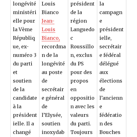
longévité
président
la
ministéri
de la
campagn
elle pour
Jean-
région
e
la Vème
Louis
Languedo
président
Républiq
Bianco,
c
ielle,
ue, ex-
recordma
Roussillo
secrétair
numéro 3
n de la
n, exclus
e fédéral
du parti
longévité
du PS
délégué
et
au poste
pour des
aux
soutien
de
propos
élections
de la
secrétair
en
de
candidate
e général
oppositio
l’ancienn
à la
de
n avec les
e
président
l’Elysée,
valeurs
fédératio
ielle. Il a
soutien
du parti.
n des
changé
inoxydab
Toujours
Bouches