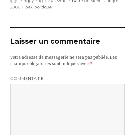
Auteur
Bloggy Bag
Publié
27/12/2010
Catégories
Barre de Menu
,
Congrès
le
2008
,
Hoax
,
politique
Laisser un commentaire
Votre adresse de messagerie ne sera pas publiée.
Les
champs obligatoires sont indiqués avec
*
COMMENTAIRE