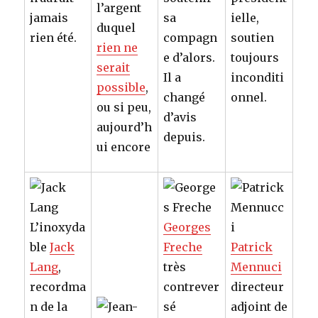
l’argent
jamais
sa
ielle,
duquel
rien été.
compagn
soutien
rien ne
e d’alors.
toujours
serait
Il a
inconditi
possible
,
changé
onnel.
ou si peu,
d’avis
aujourd’h
depuis.
ui encore
L’inoxyda
Georges
ble
Jack
Freche
Patrick
Lang
,
très
Mennuci
recordma
contrever
directeur
n de la
sé
adjoint de