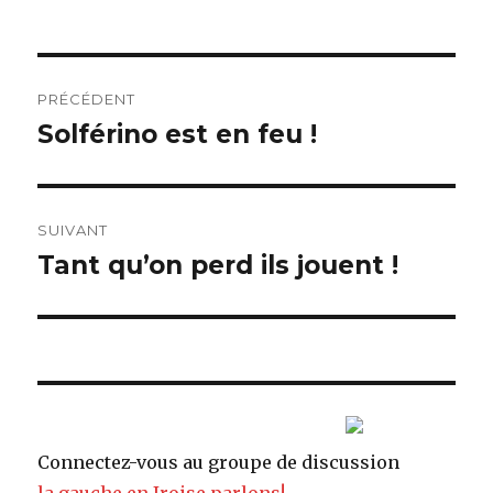
Navigation
PRÉCÉDENT
de
Solférino est en feu !
Article
précédent :
l’article
SUIVANT
Tant qu’on perd ils jouent !
Article
suivant :
Connectez-vous au groupe de discussion
la gauche en Iroise parlons!
.