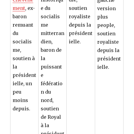
gauche
ment
, ex-
e du
soutien
version
baron
socialis
royaliste
plus
remuant
me
depuis la
people,
du
mitterran
président
soutien
socialis
dien,
ielle.
royaliste
me,
baron de
depuis la
soutien à
la
président
la
puissant
ielle.
président
e
ielle, un
fédératio
peu
n du
moins
nord,
depuis.
soutien
de Royal
à la
président