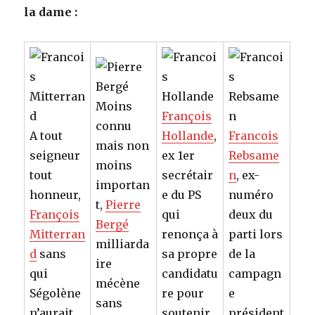
la dame :
Moins
François
connu
A tout
Hollande
,
Francois
mais non
seigneur
ex 1er
Rebsame
moins
tout
secrétair
n
, ex-
importan
honneur,
e du PS
numéro
t,
Pierre
François
qui
deux du
Bergé
Mitterran
renonça à
parti lors
milliarda
d
sans
sa propre
de la
ire
qui
candidatu
campagn
mécène
Ségolène
re pour
e
sans
n’aurait
soutenir
président