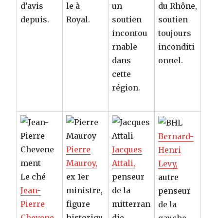
d’avis
le à
un
du Rhône,
depuis.
Royal.
soutien
soutien
incontou
toujours
rnable
inconditi
dans
onnel.
cette
région.
Bernard-
Pierre
Jacques
Henri
Mauroy,
Attali,
Levy,
Le ché
ex 1er
penseur
autre
Jean-
ministre,
de la
penseur
Pierre
figure
mitterran
de la
Chevene
historiqu
die,