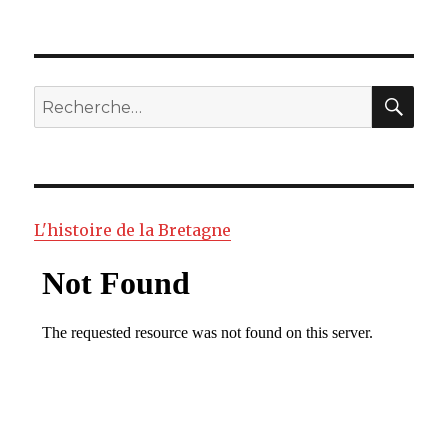
RE
Recherche
pour
:
L'histoire de la Bretagne