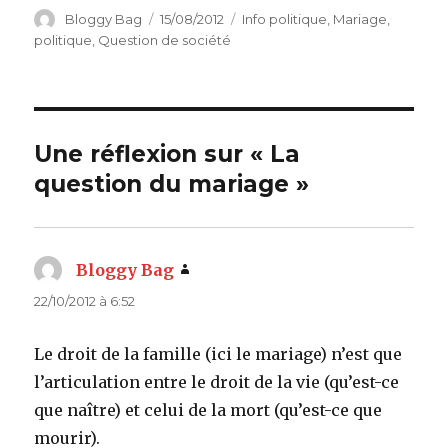
Auteur
Bloggy Bag
Publié
15/08/2012
Catégories
Info politique
,
Mariage
,
le
politique
,
Question de société
Une réflexion sur « La
question du mariage »
Bloggy Bag
dit :
22/10/2012 à 6:52
Le droit de la famille (ici le mariage) n’est que
l’articulation entre le droit de la vie (qu’est-ce
que naître) et celui de la mort (qu’est-ce que
mourir).