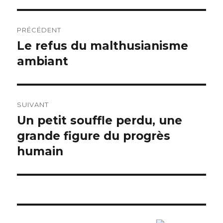
Navigation
PRÉCÉDENT
de
Le refus du malthusianisme
Article
ambiant
précédent :
l’article
SUIVANT
Un petit souffle perdu, une
Article
grande figure du progrès
suivant :
humain