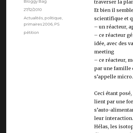
Auteur
Bloggy Bag
traverser la pla
Publié
27/12/2010
Et bien il sembl
le
Catégories
Actualités
,
politique
,
scientifique et q
primaires 2006
,
PS
– un réacteur, 
Étiquettes
pétition
– ce réacteur g
idée, avec des v
meeting
– ce réacteur, 
par une famille
s’appelle micro.
Ceci étant posé, 
lient par une fo
s’auto-alimenta
leur interaction
Hélas, les isotop