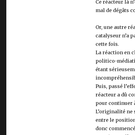
Ce réacteur là n
mal de dégâts co
Or, une autre ré
catalyseur n’a p
cette fois.
La réaction en 
politico-médiat
étant sérieusem
incompréhensib
Puis, passé l’ef
réacteur a dû c
pour continuer à
L’originalité ne 
entre le positio
donc commencé à