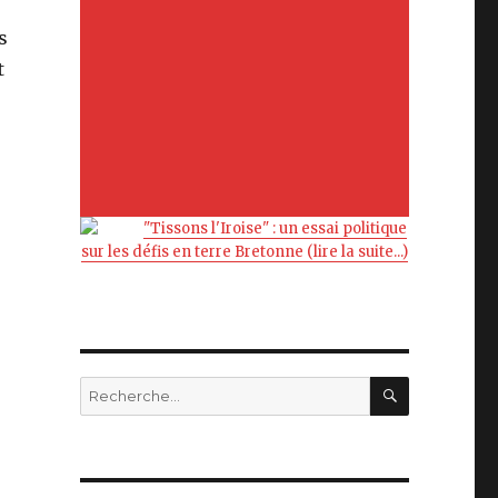
s
t
"Tissons l'Iroise" : un essai politique
sur les défis en terre Bretonne (lire la suite...)
RECHERC
Recherche
pour
: