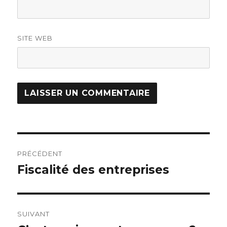
SITE WEB
Navigation
PRÉCÉDENT
de
Fiscalité des entreprises
Article
précédent :
l’article
SUIVANT