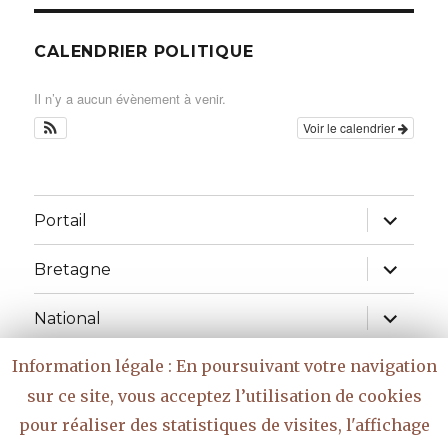
CALENDRIER POLITIQUE
Il n’y a aucun évènement à venir.
Voir le calendrier
ouvrir
Portail
le
sous-
menu
ouvrir
Bretagne
le
sous-
menu
ouvrir
National
le
sous-
menu
Information légale : En poursuivant votre navigation
Réflexions
sur ce site, vous acceptez l’utilisation de cookies
ouvrir
Vidéo
pour réaliser des statistiques de visites, l'affichage
le
sous-