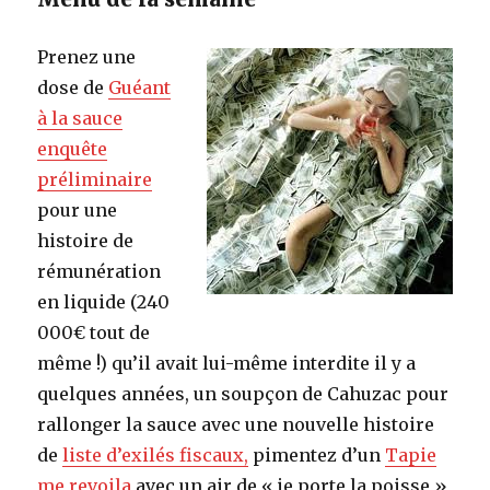
Prenez une
dose de
Guéant
à la sauce
enquête
préliminaire
pour une
histoire de
rémunération
en liquide (240
000€ tout de
même !) qu’il avait lui-même interdite il y a
quelques années, un soupçon de Cahuzac pour
rallonger la sauce avec une nouvelle histoire
de
liste d’exilés fiscaux,
pimentez d’un
Tapie
me revoila
avec un air de « je porte la poisse »