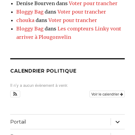
Denise Bourven
dans
Voter pour trancher
Bloggy Bag
dans
Voter pour trancher
chouka
dans
Voter pour trancher
Bloggy Bag
dans
Les compteurs Linky vont
arriver à Plougonvelin
CALENDRIER POLITIQUE
Il n’y a aucun évènement à venir.
Voir le calendrier
ouvrir
Portail
le
sous-
menu