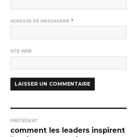
ADRESSE DE MESSAGERIE
*
SITE WEB
Navigation
PRÉCÉDENT
de
comment les leaders inspirent
Article