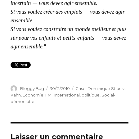
incertain — vous devez agir ensemble.
Si vous voulez créer des emplois — vous devez agir
ensemble.
Si vous voulez construire un monde meilleur et plus
sûr pour vos enfants et petits-enfants — vous devez
agir ensemble.
”
Auteur
Bloggy Bag
Publié
30/12/2010
Catégories
Crise
,
Dominique Strauss-
le
Kahn
,
Economie
,
FMI
,
International
,
politique
,
Social-
démocratie
Laisser un commentaire