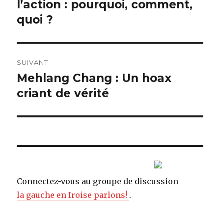
l’action : pourquoi, comment,
précédent :
l’article
quoi ?
SUIVANT
Mehlang Chang : Un hoax
Article
criant de vérité
suivant :
Connectez-vous au groupe de discussion
la gauche en Iroise parlons!
.