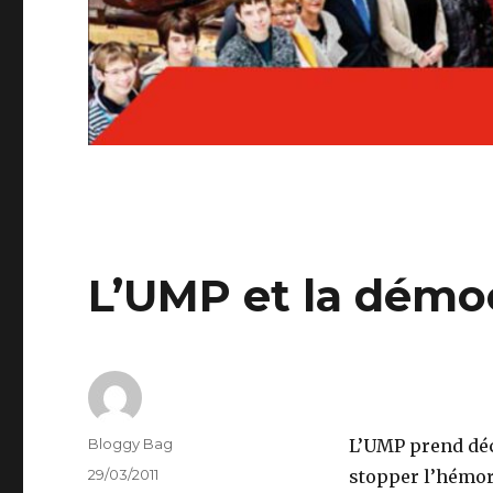
L’UMP et la démoc
Auteur
Bloggy Bag
L’UMP prend déc
Publié
29/03/2011
stopper l’hémorr