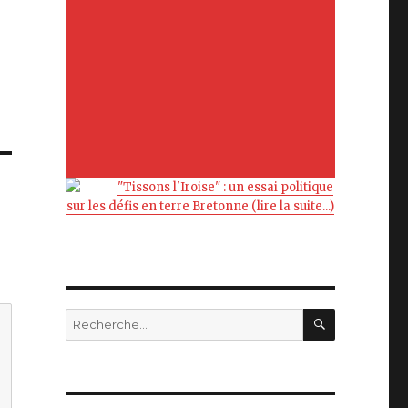
"Tissons l'Iroise" : un essai politique
sur les défis en terre Bretonne (lire la suite...)
RECHERC
Recherche
pour
: