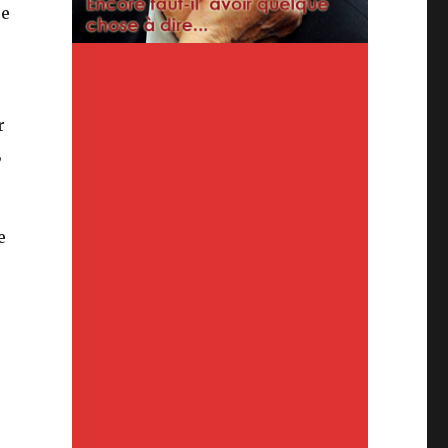
ée
r
,
e