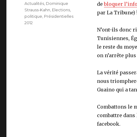
le
Catégories
Actualités
,
Dominique
de
bloquer l’in
Strauss-Kahn
,
Elections
,
par La Tribune) 
politique
,
Présidentielles
2012
N’ont-ils donc 
Tunisiennes, Ég
le reste du moye
on n’arrête plus 
La vérité passe
nous triomphero
Guaino qui a tan
Combattons le m
combattre dans l
facebook.