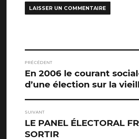
Navigation
PRÉCÉDENT
de
En 2006 le courant socia
Article
précédent :
l’article
d’une élection sur la vieil
SUIVANT
LE PANEL ÉLECTORAL FR
Article
suivant :
SORTIR