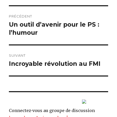
Navigation
PRÉCÉDENT
de
Un outil d’avenir pour le PS :
Article
l’humour
précédent :
l’article
SUIVANT
Incroyable révolution au FMI
Article
suivant :
Connectez-vous au groupe de discussion