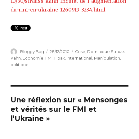
10/30/strauss-kahn-inquiet-de-l-augmentation-
du-rmi-en-ukraine_1260919_3234.html
Auteur
Bloggy Bag
Publié
28/12/2010
Catégories
Crise
,
Dominique Strauss-
le
Kahn
,
Economie
,
FMI
,
Hoax
,
International
,
Manipulation
,
politique
Une réflexion sur « Mensonges
et vérités sur le FMI et
l’Ukraine »