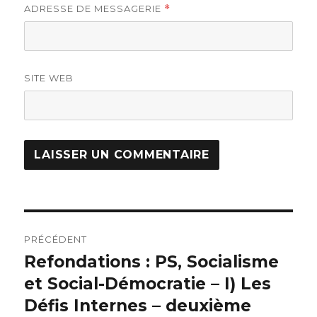
ADRESSE DE MESSAGERIE
*
SITE WEB
Navigation
PRÉCÉDENT
de
Refondations : PS, Socialisme
Article
et Social-Démocratie – I) Les
précédent :
l’article
Défis Internes – deuxième