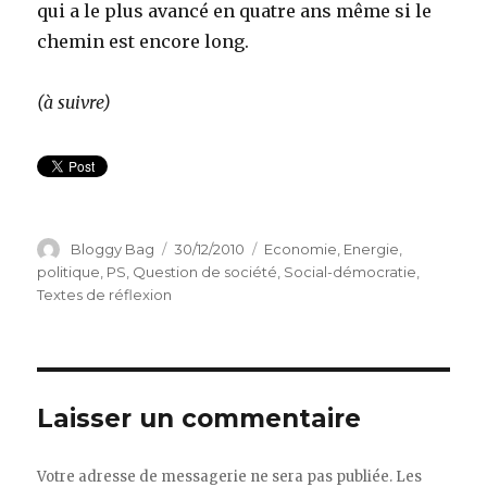
qui a le plus avancé en quatre ans même si le
chemin est encore long.
(à suivre)
Auteur
Bloggy Bag
Publié
30/12/2010
Catégories
Economie
,
Energie
,
le
politique
,
PS
,
Question de société
,
Social-démocratie
,
Textes de réflexion
Laisser un commentaire
Votre adresse de messagerie ne sera pas publiée.
Les