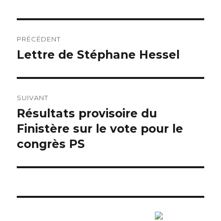
Navigation
PRÉCÉDENT
de
Lettre de Stéphane Hessel
Article
précédent :
l’article
SUIVANT
Résultats provisoire du
Article
Finistère sur le vote pour le
suivant :
congrès PS