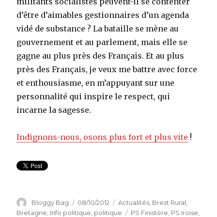
militants socialistes peuvent-il se contenter
d’être d’aimables gestionnaires d’un agenda
vidé de substance ? La bataille se mène au
gouvernement et au parlement, mais elle se
gagne au plus près des Français. Et au plus
près des Français, je veux me battre avec force
et enthousiasme, en m’appuyant sur une
personnalité qui inspire le respect, qui
incarne la sagesse.
Indignons-nous, osons plus fort et plus vite
!
Auteur
Bloggy Bag
Publié
08/10/2012
Catégories
Actualités
,
Brest Rural
,
le
Bretagne
,
Info politique
,
politique
Étiquettes
PS Finistère
,
PS Iroise
,