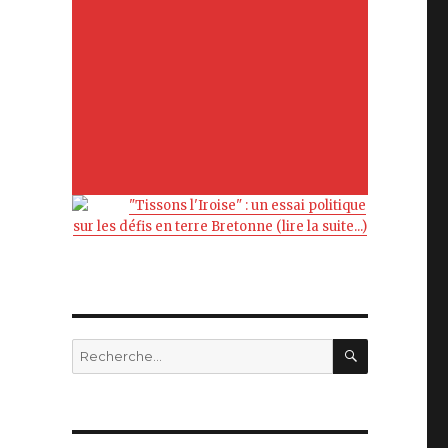
"Tissons l'Iroise" : un essai politique
sur les défis en terre Bretonne (lire la suite...)
RECHERC
Recherche
pour
: