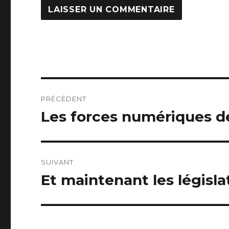
Navigation
PRÉCÉDENT
de
Les forces numériques d
Article
précédent :
l’article
SUIVANT
Et maintenant les législat
Article
suivant :