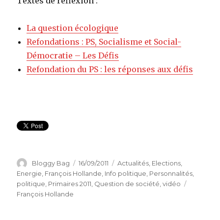
Textes de réflexion :
La question écologique
Refondations : PS, Socialisme et Social-
Démocratie – Les Défis
Refondation du PS : les réponses aux défis
Auteur
Bloggy Bag
Publié
16/09/2011
Catégories
Actualités
,
Elections
,
le
Energie
,
François Hollande
,
Info politique
,
Personnalités
,
politique
,
Primaires 2011
,
Question de société
,
vidéo
Étiquette
François Hollande