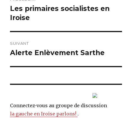
de
Les primaires socialistes en
Article
Iroise
précédent :
l’article
SUIVANT
Alerte Enlèvement Sarthe
Article
suivant :
Connectez-vous au groupe de discussion
la gauche en Iroise parlons!
.