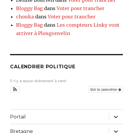
Denise Bourven
dans
Voter pour trancher
Bloggy Bag
dans
Voter pour trancher
chouka
dans
Voter pour trancher
Bloggy Bag
dans
Les compteurs Linky vont
arriver à Plougonvelin
CALENDRIER POLITIQUE
Il n’y a aucun évènement à venir.
Voir le calendrier
ouvrir
Portail
le
sous-
menu
ouvrir
Bretagne