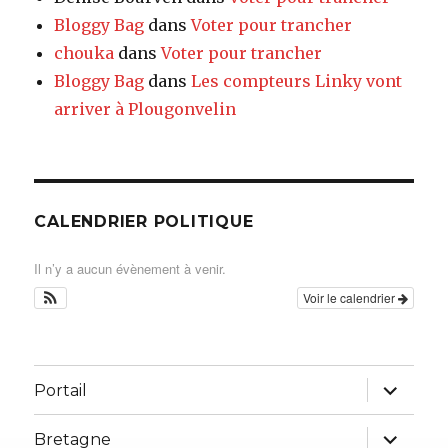
Bloggy Bag
dans
Voter pour trancher
chouka
dans
Voter pour trancher
Bloggy Bag
dans
Les compteurs Linky vont
arriver à Plougonvelin
CALENDRIER POLITIQUE
Il n’y a aucun évènement à venir.
Voir le calendrier
ouvrir
Portail
le
sous-
menu
ouvrir
Bretagne