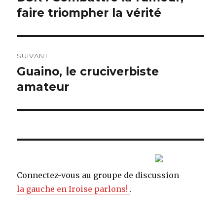
faire triompher la vérité
précédent :
l’article
SUIVANT
Guaino, le cruciverbiste
Article
amateur
suivant :
Connectez-vous au groupe de discussion
la gauche en Iroise parlons!
.