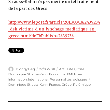
Strauss-Kahn n’a pas mérité un tel traitement
de la part des Grecs.
http://www.lepost.fr/article/2011/03/18/2439234
_dsk-victime-d-un-lynchage-mediatique-en-
grece.html?doFbPublish=2439234
Auteur
Bloggy Bag
Publié
22/03/2011
Catégories
Actualités
,
Crise
,
le
Dominique Strauss-Kahn
,
Economie
,
FMI
,
Hoax
,
Information
,
International
,
Personnalités
,
politique
Étiquettes
Dominique Strauss-Kahn
,
France
,
Grèce
,
Polémique