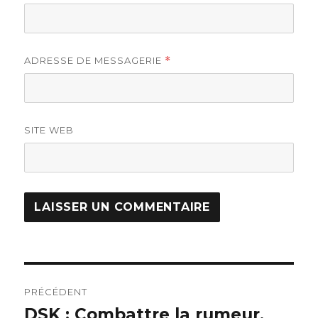
ADRESSE DE MESSAGERIE
*
SITE WEB
Navigation
PRÉCÉDENT
de
DSK : Combattre la rumeur,
Article