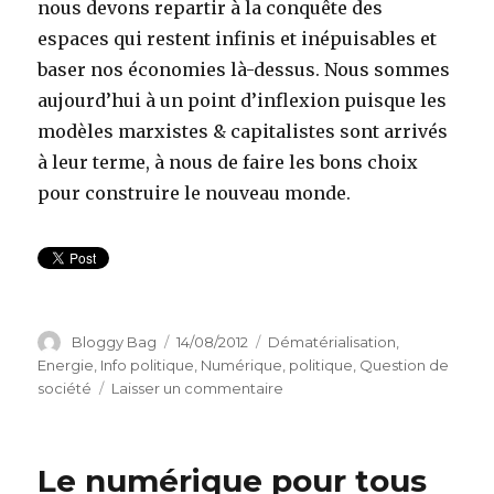
nous devons repartir à la conquête des
espaces qui restent infinis et inépuisables et
baser nos économies là-dessus. Nous sommes
aujourd’hui à un point d’inflexion puisque les
modèles marxistes & capitalistes sont arrivés
à leur terme, à nous de faire les bons choix
pour construire le nouveau monde.
Auteur
Bloggy Bag
Publié
14/08/2012
Catégories
Dématérialisation
,
le
Energie
,
Info politique
,
Numérique
,
politique
,
Question de
société
Laisser un commentaire
sur
Le
refus
du
Le numérique pour tous
malthusianisme