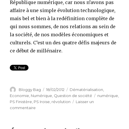
République numérique, car nous n’avons pas
affaire à une simple évolution technologique,
mais bel et bien à la redéfinition complète de
qui nous sommes, de nos relations au sein de
la société, de nos modèles économiques et
culturels. C’est un des quatre défis majeurs de
ce début de millénaire.
Auteur
Bloggy Bag
Publié
18/02/2012
Catégories
Dématérialisation
,
le
Economie
,
Numérique
,
Question de société
Étiquettes
numérique
,
PS Finistère
,
PS Iroise
,
révolution
Laisser un
commentaire
sur
Le
numérique
pour