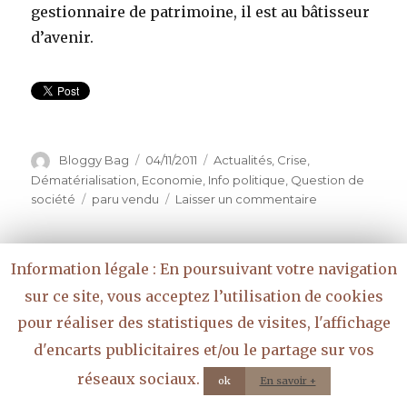
gestionnaire de patrimoine, il est au bâtisseur
d’avenir.
Auteur
Bloggy Bag
Publié
04/11/2011
Catégories
Actualités
,
Crise
,
le
Dématérialisation
,
Economie
,
Info politique
,
Question de
société
Étiquettes
paru vendu
Laisser un commentaire
sur
L’économie
numérique
:
Connecto, ergo sum
Information légale : En poursuivant votre navigation
à
la
sur ce site, vous acceptez l’utilisation de cookies
fois
pour réaliser des statistiques de visites, l'affichage
Que les puristes me pardonnent ce
une
d'encarts publicitaires et/ou le partage sur vos
chance
latinisme de cuisine qui me permet
et
réseaux sociaux.
d’introduire un post sur un sujet qui me
ok
En savoir +
un
préoccupe depuis longtemps, mais dont je