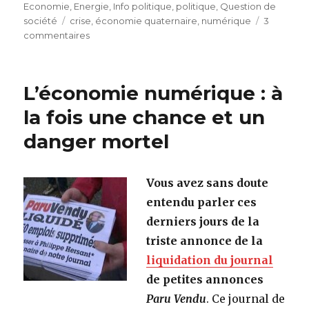
le
Economie
,
Energie
,
Info politique
,
politique
,
Question de
société
Étiquettes
crise
,
économie quaternaire
,
numérique
3
commentaires
sur
Économie :
s’indigner
certes,
L’économie numérique : à
mais
agir
la fois une chance et un
surtout
danger mortel
Vous avez sans doute
entendu parler ces
derniers jours de la
triste annonce de la
liquidation du journal
de petites annonces
Paru Vendu
. Ce journal de