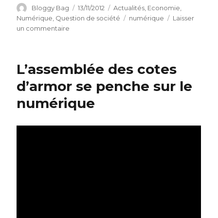
Auteur
Bloggy Bag
Publié
13/11/2012
Catégories
Actualités
,
Economie
,
le
Numérique
,
Question de société
Étiquettes
numérique
Laisser
un commentaire
sur
Réindustrialisation
ou
numérisation
L’assemblée des cotes
de
l’industrie
d’armor se penche sur le
?
numérique