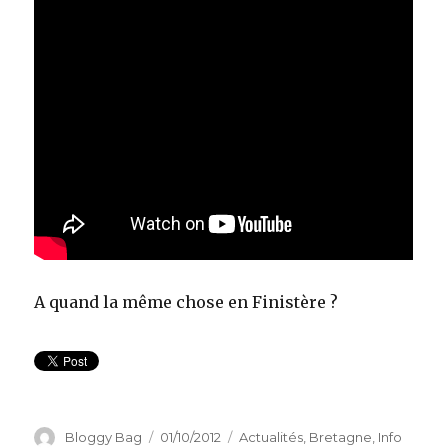
A quand la même chose en Finistère ?
Auteur
Bloggy Bag
Publié
01/10/2012
Catégories
Actualités
,
Bretagne
,
Info