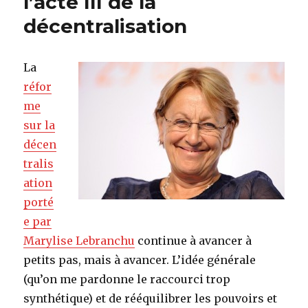
l’acte III de la
décentralisation
La
réfor
me
sur la
décen
tralis
ation
porté
e par
Marylise Lebranchu
continue à avancer à
petits pas, mais à avancer. L’idée générale
(qu’on me pardonne le raccourci trop
synthétique) et de rééquilibrer les pouvoirs et