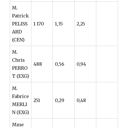
M.
Patrick
PELISS
1 170
1,35
2,25
ARD
(CEN)
M.
Chris
488
0,56
0,94
PERRO
T (EXG)
M.
Fabrice
251
0,29
0,48
MERLI
N (EXG)
Mme