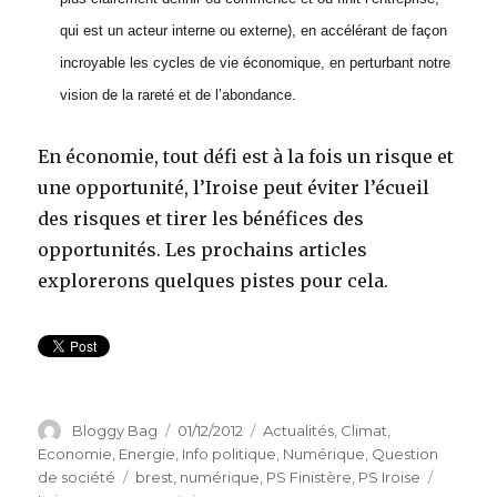
qui est un acteur interne ou externe), en accélérant de façon
incroyable les cycles de vie économique, en perturbant notre
vision de la rareté et de l’abondance.
En économie, tout défi est à la fois un risque et
une opportunité, l’Iroise peut éviter l’écueil
des risques et tirer les bénéfices des
opportunités. Les prochains articles
explorerons quelques pistes pour cela.
Auteur
Bloggy Bag
Publié
01/12/2012
Catégories
Actualités
,
Climat
,
le
Economie
,
Energie
,
Info politique
,
Numérique
,
Question
de société
Étiquettes
brest
,
numérique
,
PS Finistère
,
PS Iroise