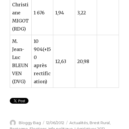
Christi
ane
1 676
1,94
3,22
MIGOT
(RDG)
M.
10
Jean-
904(+15
Luc
0
12,63
20,98
BLEUN
après
VEN
rectific
(DVG)
ation)
Auteur
Bloggy Bag
Publié
12/06/2012
Catégories
Actualités
,
Brest Rural
,
le
Bretagne
,
Elections
,
Info politique
,
Législatives 2012
,