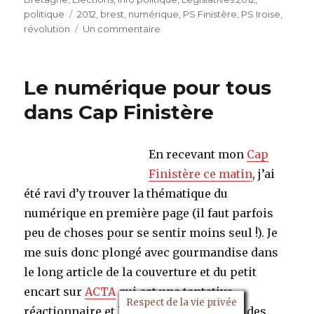
politique
Étiquettes
2012
,
brest
,
numérique
,
PS Finistère
,
PS Iroise
,
révolution
Un commentaire
sur
Elections
législatives
:
Le numérique pour tous
analyse
du
dans Cap Finistère
local
au
général
En recevant mon
Cap
Finistère ce matin
, j’ai
été ravi d’y trouver la thématique du
numérique en première page (il faut parfois
peu de choses pour se sentir moins seul !). Je
me suis donc plongé avec gourmandise dans
le long article de la couverture et du petit
encart sur
ACTA
qui est une tentative
Respect de la vie privée
réactionnaire et liberticide de contrôle des