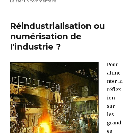
Laisser un commentaire
sur
Le
développement
économique
Réindustrialisation ou
en
Iroise
numérisation de
l’industrie ?
Pour
alime
nter la
réflex
ion
sur
les
grand
es