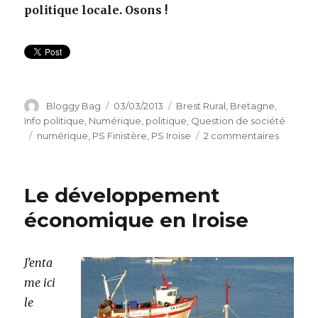
politique locale. Osons !
Auteur
Bloggy Bag
Publié
03/03/2013
Catégories
Brest Rural
,
Bretagne
,
le
Info politique
,
Numérique
,
politique
,
Question de société
Étiquettes
numérique
,
PS Finistère
,
PS Iroise
2 commentaires
sur
La
Républi
2.0
Le développement
et
l’acte
économique en Iroise
III
de
la
J’enta
décentra
me ici
le