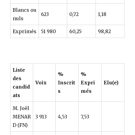
Blancs ou
623
0,72
1,18
nuls
Exprimés
51 980
60,25
98,82
Liste
%
%
des
Voix
Inscrit
Expri
Elu(e)
candid
s
més
ats
M. Joël
MENAR
3 913
4,53
7,53
D (FN)