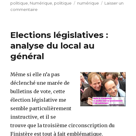
le
politique
,
Numérique
,
politique
Étiquettes
numérique
Laisser un
commentaire
sur
L’assemblée
des
cotes
Elections législatives :
d’armor
se
analyse du local au
penche
général
sur
le
numérique
Même si elle n’a pas
déclenché une marée de
bulletins de vote, cette
élection législative me
semble particulièrement
instructive, et il se
trouve que la troisième circonscription du
Finistère est tout à fait emblématique.