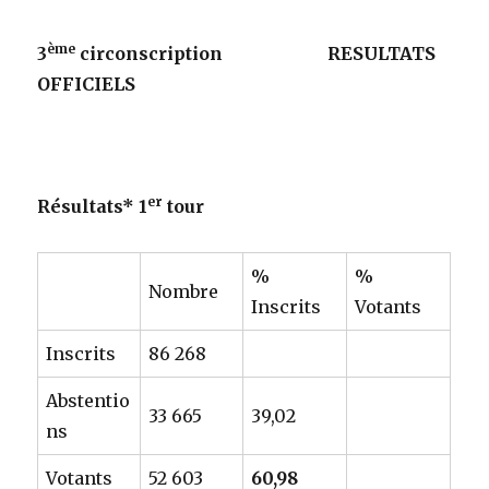
ème
3
circonscription RESULTATS
OFFICIELS
er
Résultats* 1
tour
%
%
Nombre
Inscrits
Votants
Inscrits
86 268
Abstentio
33 665
39,02
ns
Votants
52 603
60,98