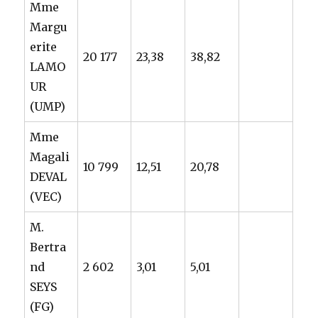
Mme
Margu
erite
20 177
23,38
38,82
LAMO
UR
(UMP)
Mme
Magali
10 799
12,51
20,78
DEVAL
(VEC)
M.
Bertra
nd
2 602
3,01
5,01
SEYS
(FG)