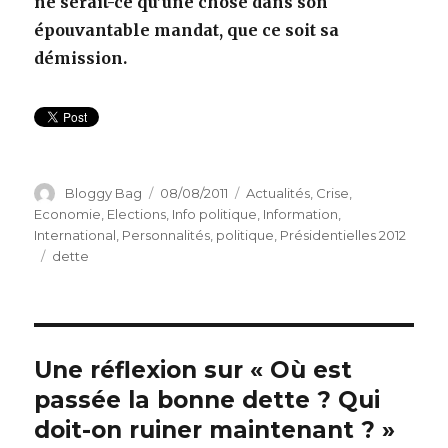
ne serait-ce qu’une chose dans son
épouvantable mandat, que ce soit sa
démission.
Auteur
Bloggy Bag
Publié
08/08/2011
Catégories
Actualités
,
Crise
,
le
Economie
,
Elections
,
Info politique
,
Information
,
International
,
Personnalités
,
politique
,
Présidentielles 2012
Étiquettes
dette
Une réflexion sur « Où est
passée la bonne dette ? Qui
doit-on ruiner maintenant ? »