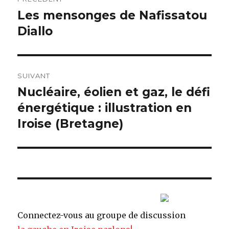
de
Les mensonges de Nafissatou
Article
Diallo
précédent :
l’article
SUIVANT
Nucléaire, éolien et gaz, le défi
Article
énergétique : illustration en
suivant :
Iroise (Bretagne)
Connectez-vous au groupe de discussion