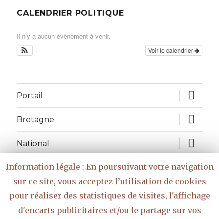
CALENDRIER POLITIQUE
Il n’y a aucun évènement à venir.
Voir le calendrier
ouvrir
Portail
le
sous-
menu
ouvrir
Bretagne
le
sous-
menu
ouvrir
National
le
sous-
menu
Information légale : En poursuivant votre navigation
Réflexions
sur ce site, vous acceptez l’utilisation de cookies
ouvrir
Vidéo
pour réaliser des statistiques de visites, l'affichage
le
sous-
d'encarts publicitaires et/ou le partage sur vos
menu