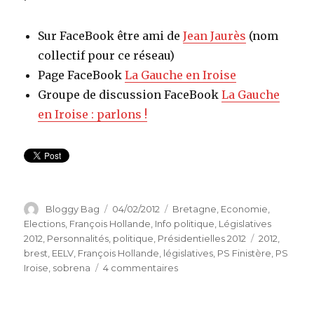
Sur FaceBook être ami de
Jean Jaurès
(nom
collectif pour ce réseau)
Page FaceBook
La Gauche en Iroise
Groupe de discussion FaceBook
La Gauche
en Iroise : parlons !
Auteur
Bloggy Bag
Publié
04/02/2012
Catégories
Bretagne
,
Economie
,
le
Elections
,
François Hollande
,
Info politique
,
Législatives
2012
,
Personnalités
,
politique
,
Présidentielles 2012
Étiquettes
2012
,
brest
,
EELV
,
François Hollande
,
législatives
,
PS Finistère
,
PS
Iroise
,
sobrena
4 commentaires
sur
Brest
:
Manifestation