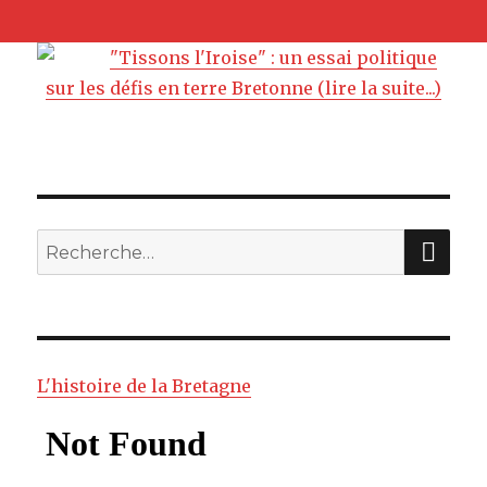
"Tissons l'Iroise" : un essai politique
sur les défis en terre Bretonne (lire la suite...)
RE
Recherche
pour
:
L'histoire de la Bretagne