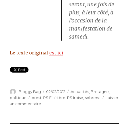
seront, une fois de
plus, à leur côté, à
l’occasion de la
manifestation de
samedi.
Le texte original
est ici
.
Auteur
Bloggy Bag
Publié
02/02/2012
Catégories
Actualités
,
Bretagne
,
le
politique
Étiquettes
brest
,
PS Finistère
,
PS Iroise
,
sobrena
Laisser
un commentaire
sur
Sobrena
Brest
:
communiqué